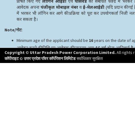
प्रेषित किए गए
लॉगिन आईडी
एवं
पासवर्ड
को संबंधित फील्ड में भरकर
आवेदक अपना
पंजीकृत मोबाइल नंबर
व
ई-मेलआईडी
(यदि प्रदान की गई ह
में भरकर भी लॉगिन कर आगे की प्रक्रिया को पूरा कर उपयोगकर्ता निजी नल
कर सकता है।
Note/नोट
:
Minimum age of the applicant should be
16
years on the date of a
आवेदन करने की तिथि पर आवेदक की न्यूनतम आयु
16
वर्ष होना आनिवार्य है।
Copyright © Uttar Pradesh Power Corporation Limited.
All rights
कॉपीराइट © उत्तर प्रदेश पॉवर कॉर्पोरेशन लिमिटेड
सर्वाधिकार सुरक्षित