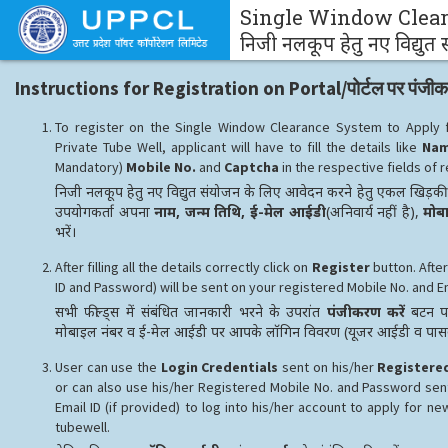
Single Window Cleara
निजी नलकूप हेतु नए विद्यु
Instructions for Registration on Portal/पोर्टल पर पंजीकरण 
To register on the Single Window Clearance System to Apply f
Private Tube Well, applicant will have to fill the details like
Nam
Mandatory)
Mobile No.
and
Captcha
in the respective fields of r
निजी नलकूप हेतु नए विद्युत संयोजन के लिए आवेदन करने हेतु एकल खिड़की 
उपयोगकर्ता अपना
नाम, जन्म तिथि, ई-मेल आईडी
(अनिवार्य नहीं है),
मोब
भरें।
After filling all the details correctly click on
Register
button. After
ID and Password) will be sent on your registered Mobile No. and Em
सभी फील्ड्स में संबंधित जानकारी भरने के उपरांत
पंजीकरण करें
बटन पर
मोबाइल नंबर व ई-मेल आईडी पर आपके लॉगिन विवरण (यूजर आईडी व पासवर्ड
User can use the
Login Credentials
sent on his/her
Registere
or can also use his/her Registered Mobile No. and Password sen
Email ID (if provided) to log into his/her account to apply for ne
tubewell.