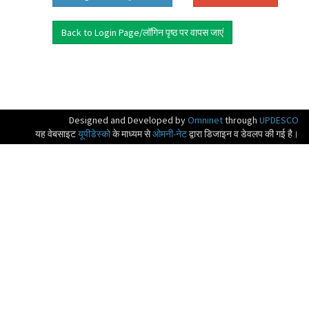
Back to Login Page/लॉगिन पृष्ठ पर वापस जाएं
Designed and Developed by
Omninet
through
UPDESCO
यह वेबसाइट
यूपीडेस्को
के माध्यम से
ओमनी-नेट
द्वारा डिजाइन व डेवलप की गई है।