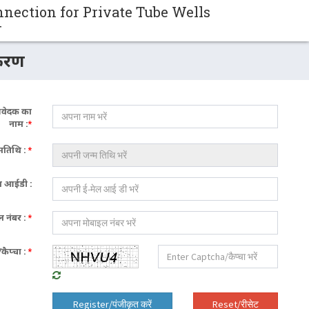
nection for Private Tube Wells
ी
करण
वेदक का
नाम :
*
मतिथि :
*
ल आईडी :
 नंबर :
*
ैप्चा :
*
Reset/रीसेट